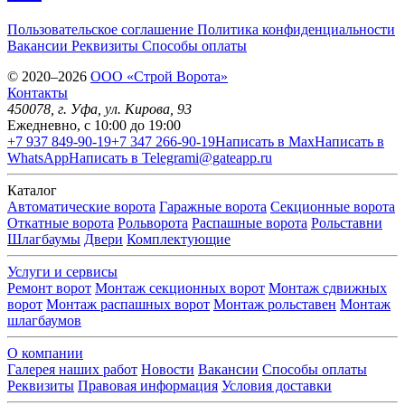
Пользовательское соглашение
Политика конфиденциальности
Вакансии
Реквизиты
Способы оплаты
© 2020–2026
OOO «Строй Ворота»
Контакты
450078
, г.
Уфа
,
ул. Кирова, 93
Ежедневно, с 10:00 до 19:00
+7 937 849-90-19
+7 347 266-90-19
Написать в Max
Написать в
WhatsApp
Написать в Telegram
i@gateapp.ru
Каталог
Автоматические ворота
Гаражные ворота
Секционные ворота
Откатные ворота
Рольворота
Распашные ворота
Рольставни
Шлагбаумы
Двери
Комплектующие
Услуги и сервисы
Ремонт ворот
Монтаж секционных ворот
Монтаж сдвижных
ворот
Монтаж распашных ворот
Монтаж рольставен
Монтаж
шлагбаумов
О компании
Галерея наших работ
Новости
Вакансии
Способы оплаты
Реквизиты
Правовая информация
Условия доставки