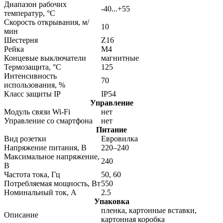
Диапазон рабочих
-40...+55
температур, °С
Скорость открывания, м/
10
мин
Шестерня
Z16
Рейка
М4
Концевые выключатели
магнитные
Термозащита, °С
125
Интенсивность
70
использования, %
Класс защиты IP
IP54
Управление
Модуль связи Wi-Fi
нет
Управление со смартфона
нет
Питание
Вид розетки
Евровилка
Напряжение питания, В
220–240
Максимальное напряжение,
240
В
Частота тока, Гц
50, 60
Потребляемая мощность, Вт
550
Номинальный ток, А
2.5
Упаковка
пленка, картонные вставки,
Описание
картонная коробкa