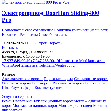
Электропривод DoorHan Sliding-800
Pro
Пользовательское соглашение
Политика конфиденциальности
Вакансии
Реквизиты
Способы оплаты
© 2020–2026
OOO «Строй Ворота»
Контакты
450078
, г.
Уфа
,
ул. Кирова, 93
Ежедневно, с 10:00 до 19:00
+7 937 849-90-19
+7 347 266-90-19
Написать в Max
Написать в
WhatsApp
Написать в Telegram
i@gateapp.ru
Каталог
Автоматические ворота
Гаражные ворота
Секционные ворота
Откатные ворота
Рольворота
Распашные ворота
Рольставни
Шлагбаумы
Двери
Комплектующие
Услуги и сервисы
Ремонт ворот
Монтаж секционных ворот
Монтаж сдвижных
ворот
Монтаж распашных ворот
Монтаж рольставен
Монтаж
шлагбаумов