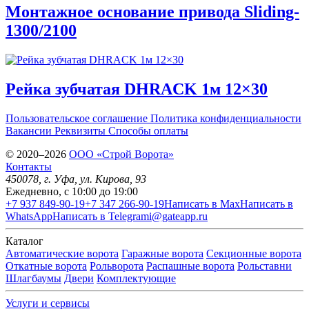
Монтажное основание привода Sliding-
1300/2100
Рейка зубчатая DHRACK 1м 12×30
Пользовательское соглашение
Политика конфиденциальности
Вакансии
Реквизиты
Способы оплаты
© 2020–2026
OOO «Строй Ворота»
Контакты
450078
, г.
Уфа
,
ул. Кирова, 93
Ежедневно, с 10:00 до 19:00
+7 937 849-90-19
+7 347 266-90-19
Написать в Max
Написать в
WhatsApp
Написать в Telegram
i@gateapp.ru
Каталог
Автоматические ворота
Гаражные ворота
Секционные ворота
Откатные ворота
Рольворота
Распашные ворота
Рольставни
Шлагбаумы
Двери
Комплектующие
Услуги и сервисы