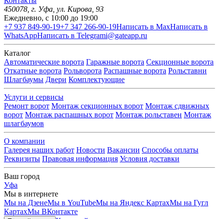
Контакты
450078
, г.
Уфа
,
ул. Кирова, 93
Ежедневно, с 10:00 до 19:00
+7 937 849-90-19
+7 347 266-90-19
Написать в Max
Написать в
WhatsApp
Написать в Telegram
i@gateapp.ru
Каталог
Автоматические ворота
Гаражные ворота
Секционные ворота
Откатные ворота
Рольворота
Распашные ворота
Рольставни
Шлагбаумы
Двери
Комплектующие
Услуги и сервисы
Ремонт ворот
Монтаж секционных ворот
Монтаж сдвижных
ворот
Монтаж распашных ворот
Монтаж рольставен
Монтаж
шлагбаумов
О компании
Галерея наших работ
Новости
Вакансии
Способы оплаты
Реквизиты
Правовая информация
Условия доставки
Ваш город
Уфа
Мы в интернете
Мы на Дзене
Мы в YouTube
Мы на Яндекс Картах
Мы на Гугл
Картах
Мы ВКонтакте