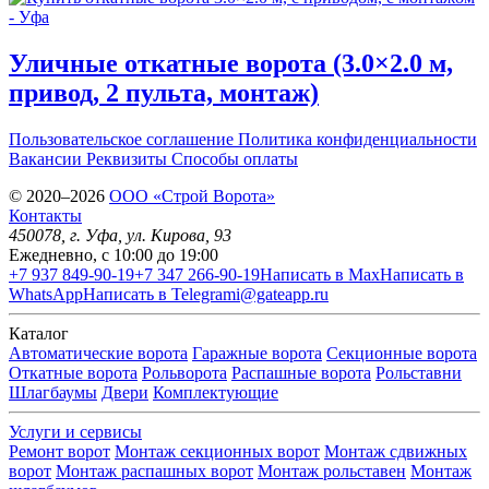
Уличные откатные ворота (3.0×2.0 м,
привод, 2 пульта, монтаж)
Пользовательское соглашение
Политика конфиденциальности
Вакансии
Реквизиты
Способы оплаты
© 2020–2026
OOO «Строй Ворота»
Контакты
450078
, г.
Уфа
,
ул. Кирова, 93
Ежедневно, с 10:00 до 19:00
+7 937 849-90-19
+7 347 266-90-19
Написать в Max
Написать в
WhatsApp
Написать в Telegram
i@gateapp.ru
Каталог
Автоматические ворота
Гаражные ворота
Секционные ворота
Откатные ворота
Рольворота
Распашные ворота
Рольставни
Шлагбаумы
Двери
Комплектующие
Услуги и сервисы
Ремонт ворот
Монтаж секционных ворот
Монтаж сдвижных
ворот
Монтаж распашных ворот
Монтаж рольставен
Монтаж