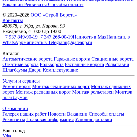
Вакансии
Реквизиты
Способы оплаты
© 2020–2026
OOO «Строй Ворота»
Контакты
450078
, г.
Уфа
,
ул. Кирова, 93
Ежедневно, с 10:00 до 19:00
+7 937 849-90-19
+7 347 266-90-19
Написать в Max
Написать в
WhatsApp
Написать в Telegram
i@gateapp.ru
Каталог
Автоматические ворота
Гаражные ворота
Секционные ворота
Откатные ворота
Рольворота
Распашные ворота
Рольставни
Шлагбаумы
Двери
Комплектующие
Услуги и сервисы
Ремонт ворот
Монтаж секционных ворот
Монтаж сдвижных
ворот
Монтаж распашных ворот
Монтаж рольставен
Монтаж
шлагбаумов
О компании
Галерея наших работ
Новости
Вакансии
Способы оплаты
Реквизиты
Правовая информация
Условия доставки
Ваш город
Уфа