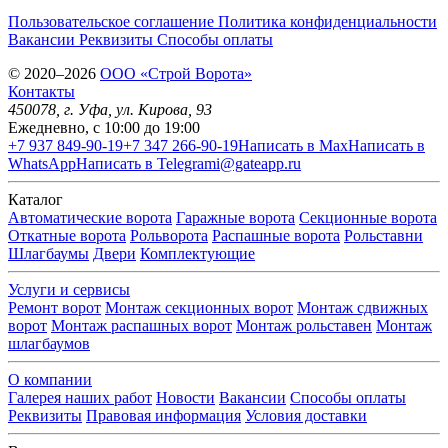
Пользовательское соглашение
Политика конфиденциальности
Вакансии
Реквизиты
Способы оплаты
© 2020–2026
OOO «Строй Ворота»
Контакты
450078
, г.
Уфа
,
ул. Кирова, 93
Ежедневно, с 10:00 до 19:00
+7 937 849-90-19
+7 347 266-90-19
Написать в Max
Написать в
WhatsApp
Написать в Telegram
i@gateapp.ru
Каталог
Автоматические ворота
Гаражные ворота
Секционные ворота
Откатные ворота
Рольворота
Распашные ворота
Рольставни
Шлагбаумы
Двери
Комплектующие
Услуги и сервисы
Ремонт ворот
Монтаж секционных ворот
Монтаж сдвижных
ворот
Монтаж распашных ворот
Монтаж рольставен
Монтаж
шлагбаумов
О компании
Галерея наших работ
Новости
Вакансии
Способы оплаты
Реквизиты
Правовая информация
Условия доставки