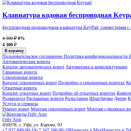
Клавиатура кодовая беспроводная Keyp
Беспроводная радиокодовая клавиатура KeyPad, совместимая с
4 300 ₽
0%
4 300
₽
В корзину
Пользовательское соглашение
Политика конфиденциальности
В
Автоматические ворота
Каталог автоматических ворот
Автоматика и комплектующие
Гаражные ворота
Секционные ворота
Каталог секционных ворот
Подробно о секционных воротах
К
Откатные ворота
Каталог откатных ворот
Подробно об откатных воротах
Компл
Рольворота
Распашные ворота
Рольставни
Шлагбаумы
Двери
К
Услуги и сервисы
Ремонт ворот
Монтаж секционных ворот
Монтаж сдвижных во
Гейт Апп
450078
, г.
Уфа
,
ул. Кирова, 93
+7 937 849-90-19
+7 347 266-90-19
Написать в Max
Написать в Te