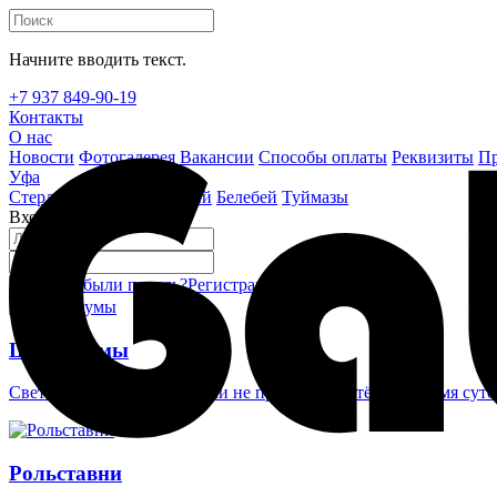
Начните вводить текст.
+7 937 849-90-19
Контакты
О нас
Новости
Фотогалерея
Вакансии
Способы оплаты
Реквизиты
Пр
Уфа
Стерлитамак
Октябрьский
Белебей
Туймазы
Вход на сайт
Забыли пароль?
Регистрация
Войти
Шлагбаумы
Светоотражающие наклейки не проглядеть в тёмное время суто
Рольставни