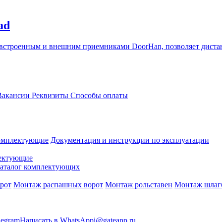
ad
 встроенным и внешним приемниками DoorHan, позволяет дистан
акансии
Реквизиты
Способы оплаты
омплектующие
Документация и инструкции по эксплуатации
ектующие
аталог комплектующих
рот
Монтаж распашных ворот
Монтаж рольставен
Монтаж шлаг
legram
Написать в WhatsApp
i@gateapp.ru