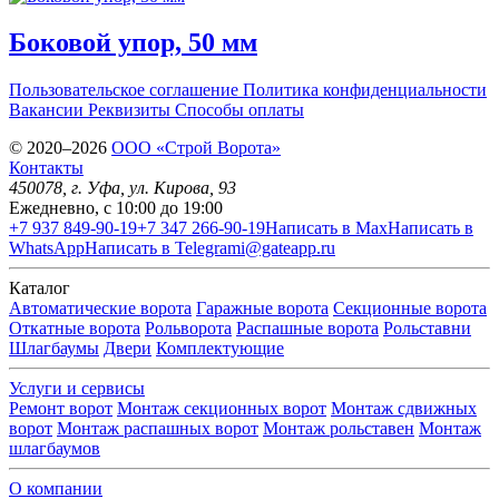
Боковой упор, 50 мм
Пользовательское соглашение
Политика конфиденциальности
Вакансии
Реквизиты
Способы оплаты
© 2020–2026
OOO «Строй Ворота»
Контакты
450078
, г.
Уфа
,
ул. Кирова, 93
Ежедневно, с 10:00 до 19:00
+7 937 849-90-19
+7 347 266-90-19
Написать в Max
Написать в
WhatsApp
Написать в Telegram
i@gateapp.ru
Каталог
Автоматические ворота
Гаражные ворота
Секционные ворота
Откатные ворота
Рольворота
Распашные ворота
Рольставни
Шлагбаумы
Двери
Комплектующие
Услуги и сервисы
Ремонт ворот
Монтаж секционных ворот
Монтаж сдвижных
ворот
Монтаж распашных ворот
Монтаж рольставен
Монтаж
шлагбаумов
О компании