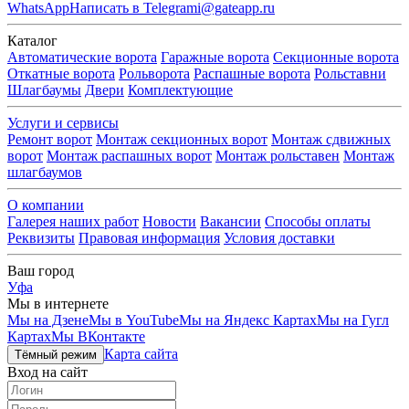
WhatsApp
Написать в Telegram
i@gateapp.ru
Каталог
Автоматические ворота
Гаражные ворота
Секционные ворота
Откатные ворота
Рольворота
Распашные ворота
Рольставни
Шлагбаумы
Двери
Комплектующие
Услуги и сервисы
Ремонт ворот
Монтаж секционных ворот
Монтаж сдвижных
ворот
Монтаж распашных ворот
Монтаж рольставен
Монтаж
шлагбаумов
О компании
Галерея наших работ
Новости
Вакансии
Способы оплаты
Реквизиты
Правовая информация
Условия доставки
Ваш город
Уфа
Мы в интернете
Мы на Дзене
Мы в YouTube
Мы на Яндекс Картах
Мы на Гугл
Картах
Мы ВКонтакте
Карта сайта
Тёмный режим
Вход на сайт