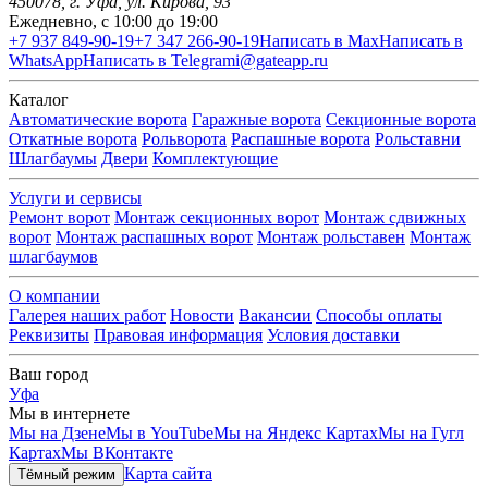
450078
, г.
Уфа
,
ул. Кирова, 93
Ежедневно, с 10:00 до 19:00
+7 937 849-90-19
+7 347 266-90-19
Написать в Max
Написать в
WhatsApp
Написать в Telegram
i@gateapp.ru
Каталог
Автоматические ворота
Гаражные ворота
Секционные ворота
Откатные ворота
Рольворота
Распашные ворота
Рольставни
Шлагбаумы
Двери
Комплектующие
Услуги и сервисы
Ремонт ворот
Монтаж секционных ворот
Монтаж сдвижных
ворот
Монтаж распашных ворот
Монтаж рольставен
Монтаж
шлагбаумов
О компании
Галерея наших работ
Новости
Вакансии
Способы оплаты
Реквизиты
Правовая информация
Условия доставки
Ваш город
Уфа
Мы в интернете
Мы на Дзене
Мы в YouTube
Мы на Яндекс Картах
Мы на Гугл
Картах
Мы ВКонтакте
Карта сайта
Тёмный режим