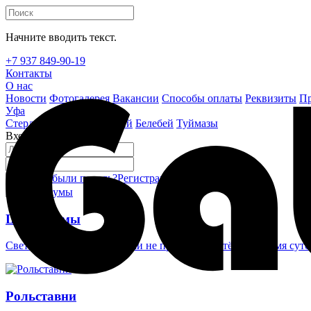
Начните вводить текст.
+7 937 849-90-19
Контакты
О нас
Новости
Фотогалерея
Вакансии
Способы оплаты
Реквизиты
Пр
Уфа
Стерлитамак
Октябрьский
Белебей
Туймазы
Вход на сайт
Забыли пароль?
Регистрация
Войти
Шлагбаумы
Светоотражающие наклейки не проглядеть в тёмное время суто
Рольставни