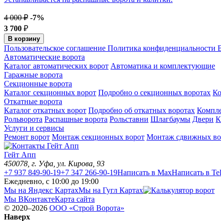
4 000 ₽
-7%
3 700
₽
В корзину
Пользовательское соглашение
Политика конфиденциальности
В
Автоматические ворота
Каталог автоматических ворот
Автоматика и комплектующие
Гаражные ворота
Секционные ворота
Каталог секционных ворот
Подробно о секционных воротах
К
Откатные ворота
Каталог откатных ворот
Подробно об откатных воротах
Компл
Рольворота
Распашные ворота
Рольставни
Шлагбаумы
Двери
К
Услуги и сервисы
Ремонт ворот
Монтаж секционных ворот
Монтаж сдвижных во
Гейт Апп
450078
, г.
Уфа
,
ул. Кирова, 93
+7 937 849-90-19
+7 347 266-90-19
Написать в Max
Написать в Te
Ежедневно, с 10:00 до 19:00
Мы на Яндекс Картах
Мы на Гугл Картах
Мы ВКонтакте
Карта сайта
© 2020–2026
OOO «Строй Ворота»
Наверх