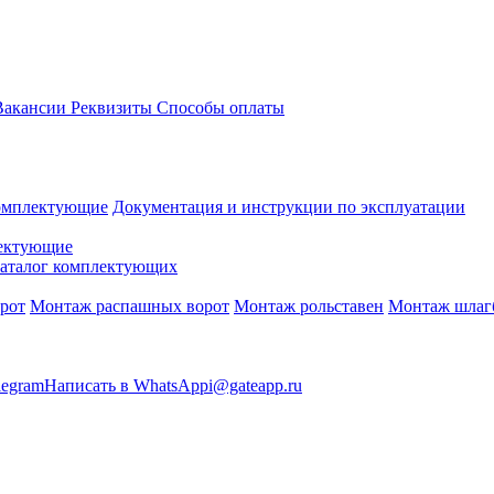
акансии
Реквизиты
Способы оплаты
омплектующие
Документация и инструкции по эксплуатации
ектующие
аталог комплектующих
рот
Монтаж распашных ворот
Монтаж рольставен
Монтаж шлаг
legram
Написать в WhatsApp
i@gateapp.ru