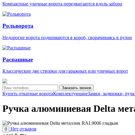
Компактные уличные ворота передвигаются вдоль забора
Рольворота
Недорогие ворота поднимаются в короб, сворачиваясь в рулон
Распашные
Классические две створки для гаражных или уличных ворот
Заказать звонок
Купить откатные ворота
Комплектующие
Замки, задвижки, ручк
Ручка алюминиевая Delta ме
Нет отзывов
0