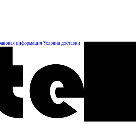
авовая информация
Условия доставки
к