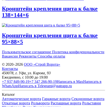
Кронштейн крепления щита к балке
138×144×6
Кронштейн крепления щита к балке
95×88×5
Пользовательское соглашение
Политика конфиденциальности
Вакансии
Реквизиты
Способы оплаты
© 2020–2026
OOO «Строй Ворота»
Контакты
450078
, г.
Уфа
,
ул. Кирова, 93
Ежедневно, с 10:00 до 19:00
+7 937 849-90-19
+7 347 266-90-19
Написать в Max
Написать в
WhatsApp
Написать в Telegram
i@gateapp.ru
Каталог
Автоматические ворота
Гаражные ворота
Секционные ворота
Откатные ворота
Рольворота
Распашные ворота
Рольставни