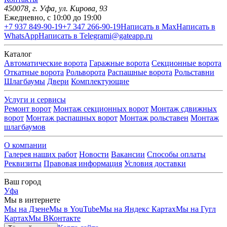
450078
, г.
Уфа
,
ул. Кирова, 93
Ежедневно, с 10:00 до 19:00
+7 937 849-90-19
+7 347 266-90-19
Написать в Max
Написать в
WhatsApp
Написать в Telegram
i@gateapp.ru
Каталог
Автоматические ворота
Гаражные ворота
Секционные ворота
Откатные ворота
Рольворота
Распашные ворота
Рольставни
Шлагбаумы
Двери
Комплектующие
Услуги и сервисы
Ремонт ворот
Монтаж секционных ворот
Монтаж сдвижных
ворот
Монтаж распашных ворот
Монтаж рольставен
Монтаж
шлагбаумов
О компании
Галерея наших работ
Новости
Вакансии
Способы оплаты
Реквизиты
Правовая информация
Условия доставки
Ваш город
Уфа
Мы в интернете
Мы на Дзене
Мы в YouTube
Мы на Яндекс Картах
Мы на Гугл
Картах
Мы ВКонтакте