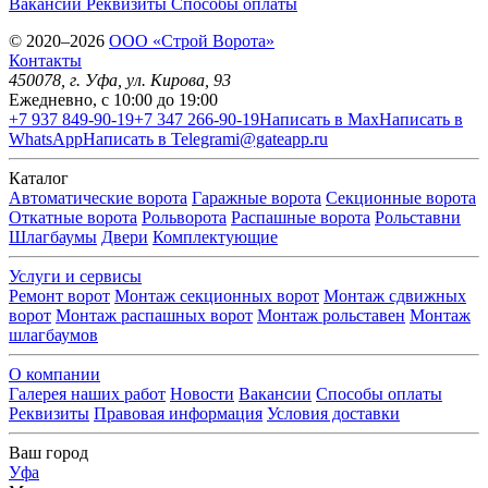
Вакансии
Реквизиты
Способы оплаты
© 2020–2026
OOO «Строй Ворота»
Контакты
450078
, г.
Уфа
,
ул. Кирова, 93
Ежедневно, с 10:00 до 19:00
+7 937 849-90-19
+7 347 266-90-19
Написать в Max
Написать в
WhatsApp
Написать в Telegram
i@gateapp.ru
Каталог
Автоматические ворота
Гаражные ворота
Секционные ворота
Откатные ворота
Рольворота
Распашные ворота
Рольставни
Шлагбаумы
Двери
Комплектующие
Услуги и сервисы
Ремонт ворот
Монтаж секционных ворот
Монтаж сдвижных
ворот
Монтаж распашных ворот
Монтаж рольставен
Монтаж
шлагбаумов
О компании
Галерея наших работ
Новости
Вакансии
Способы оплаты
Реквизиты
Правовая информация
Условия доставки
Ваш город
Уфа