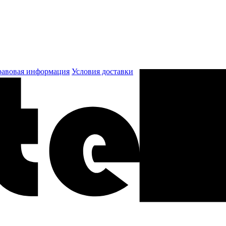
авовая информация
Условия доставки
к