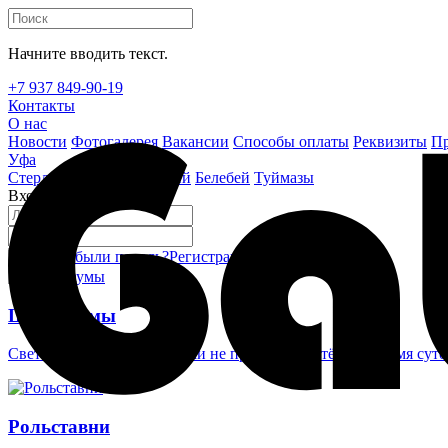
Начните вводить текст.
+7 937 849-90-19
Контакты
О нас
Новости
Фотогалерея
Вакансии
Способы оплаты
Реквизиты
Пр
Уфа
Стерлитамак
Октябрьский
Белебей
Туймазы
Вход на сайт
Забыли пароль?
Регистрация
Войти
Шлагбаумы
Светоотражающие наклейки не проглядеть в тёмное время суто
Рольставни