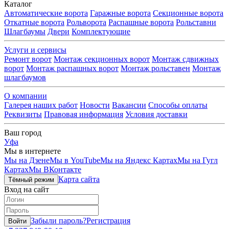
Каталог
Автоматические ворота
Гаражные ворота
Секционные ворота
Откатные ворота
Рольворота
Распашные ворота
Рольставни
Шлагбаумы
Двери
Комплектующие
Услуги и сервисы
Ремонт ворот
Монтаж секционных ворот
Монтаж сдвижных
ворот
Монтаж распашных ворот
Монтаж рольставен
Монтаж
шлагбаумов
О компании
Галерея наших работ
Новости
Вакансии
Способы оплаты
Реквизиты
Правовая информация
Условия доставки
Ваш город
Уфа
Мы в интернете
Мы на Дзене
Мы в YouTube
Мы на Яндекс Картах
Мы на Гугл
Картах
Мы ВКонтакте
Карта сайта
Тёмный режим
Вход на сайт
Забыли пароль?
Регистрация
Войти