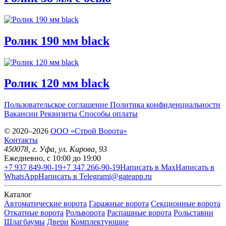
Ролик 190 мм black
Ролик 120 мм black
Пользовательское соглашение
Политика конфиденциальности
Вакансии
Реквизиты
Способы оплаты
© 2020–2026
OOO «Строй Ворота»
Контакты
450078
, г.
Уфа
,
ул. Кирова, 93
Ежедневно, с 10:00 до 19:00
+7 937 849-90-19
+7 347 266-90-19
Написать в Max
Написать в
WhatsApp
Написать в Telegram
i@gateapp.ru
Каталог
Автоматические ворота
Гаражные ворота
Секционные ворота
Откатные ворота
Рольворота
Распашные ворота
Рольставни
Шлагбаумы
Двери
Комплектующие