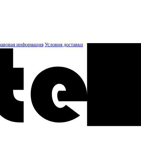
авовая информация
Условия доставки
к