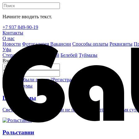
Начните вводить текст.
+7 937 849-90-19
Контакты
О нас
Новости
Фотогалерея
Вакансии
Способы оплаты
Реквизиты
Пр
Уфа
Стерлитамак
Октябрьский
Белебей
Туймазы
Вход на сайт
Забыли пароль?
Регистрация
Войти
Шлагбаумы
Светоотражающие наклейки не проглядеть в тёмное время суто
Рольставни