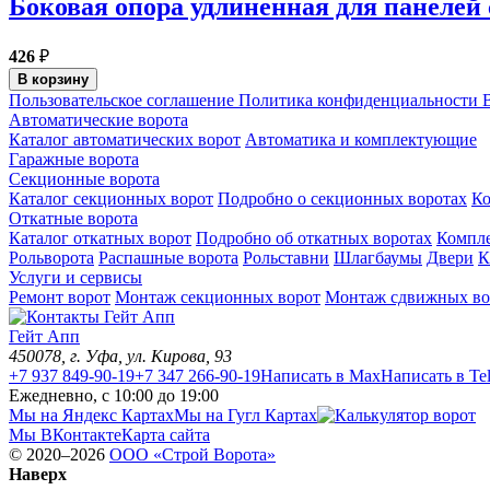
Боковая опора удлиненная для панелей
426
₽
В корзину
Пользовательское соглашение
Политика конфиденциальности
В
Автоматические ворота
Каталог автоматических ворот
Автоматика и комплектующие
Гаражные ворота
Секционные ворота
Каталог секционных ворот
Подробно о секционных воротах
К
Откатные ворота
Каталог откатных ворот
Подробно об откатных воротах
Компл
Рольворота
Распашные ворота
Рольставни
Шлагбаумы
Двери
К
Услуги и сервисы
Ремонт ворот
Монтаж секционных ворот
Монтаж сдвижных во
Гейт Апп
450078
, г.
Уфа
,
ул. Кирова, 93
+7 937 849-90-19
+7 347 266-90-19
Написать в Max
Написать в Te
Ежедневно, с 10:00 до 19:00
Мы на Яндекс Картах
Мы на Гугл Картах
Мы ВКонтакте
Карта сайта
© 2020–2026
OOO «Строй Ворота»
Наверх