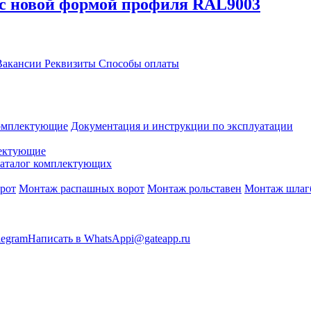
 с новой формой профиля RAL9003
акансии
Реквизиты
Способы оплаты
омплектующие
Документация и инструкции по эксплуатации
ектующие
аталог комплектующих
рот
Монтаж распашных ворот
Монтаж рольставен
Монтаж шлаг
legram
Написать в WhatsApp
i@gateapp.ru