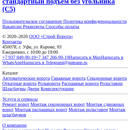
стандартный подъем без угольника
(С5)
Пользовательское соглашение
Политика конфиденциальности
Вакансии
Реквизиты
Способы оплаты
© 2020–2026
OOO «Строй Ворота»
Контакты
450078
, г.
Уфа
,
ул. Кирова, 93
Ежедневно, с 10:00 до 19:00
+7 937 849-90-19
+7 347 266-90-19
Написать в Max
Написать в
WhatsApp
Написать в Telegram
i@gateapp.ru
Каталог
Автоматические ворота
Гаражные ворота
Секционные ворота
Откатные ворота
Рольворота
Распашные ворота
Рольставни
Шлагбаумы
Двери
Комплектующие
Услуги и сервисы
Ремонт ворот
Монтаж секционных ворот
Монтаж сдвижных
ворот
Монтаж распашных ворот
Монтаж рольставен
Монтаж
шлагбаумов
О компании