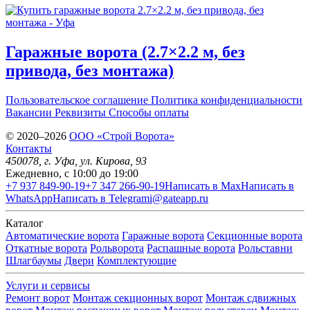
Гаражные ворота (2.7×2.2 м, без
привода, без монтажа)
Пользовательское соглашение
Политика конфиденциальности
Вакансии
Реквизиты
Способы оплаты
© 2020–2026
OOO «Строй Ворота»
Контакты
450078
, г.
Уфа
,
ул. Кирова, 93
Ежедневно, с 10:00 до 19:00
+7 937 849-90-19
+7 347 266-90-19
Написать в Max
Написать в
WhatsApp
Написать в Telegram
i@gateapp.ru
Каталог
Автоматические ворота
Гаражные ворота
Секционные ворота
Откатные ворота
Рольворота
Распашные ворота
Рольставни
Шлагбаумы
Двери
Комплектующие
Услуги и сервисы
Ремонт ворот
Монтаж секционных ворот
Монтаж сдвижных