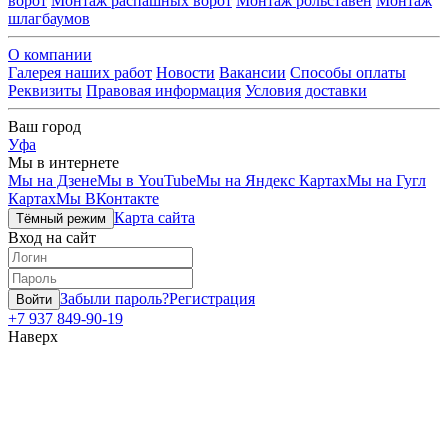
ворот
Монтаж распашных ворот
Монтаж рольставен
Монтаж
шлагбаумов
О компании
Галерея наших работ
Новости
Вакансии
Способы оплаты
Реквизиты
Правовая информация
Условия доставки
Ваш город
Уфа
Мы в интернете
Мы на Дзене
Мы в YouTube
Мы на Яндекс Картах
Мы на Гугл
Картах
Мы ВКонтакте
Карта сайта
Тёмный режим
Вход на сайт
Забыли пароль?
Регистрация
Войти
+7 937 849-90-19
Наверх