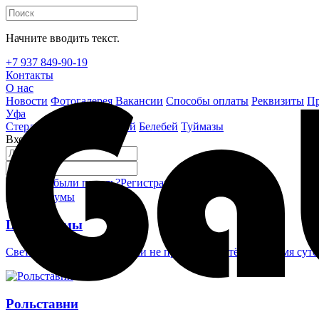
Начните вводить текст.
+7 937 849-90-19
Контакты
О нас
Новости
Фотогалерея
Вакансии
Способы оплаты
Реквизиты
Пр
Уфа
Стерлитамак
Октябрьский
Белебей
Туймазы
Вход на сайт
Забыли пароль?
Регистрация
Войти
Шлагбаумы
Светоотражающие наклейки не проглядеть в тёмное время суто
Рольставни