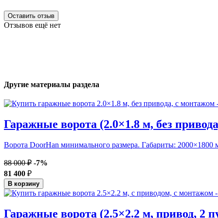
Оставить отзыв
Отзывов ещё нет
Другие материалы раздела
Гаражные ворота (2.0×1.8 м, без привод
Ворота DoorHan минимального размера. Габариты: 2000×1800 м
88 000 ₽
-7%
81 400
₽
В корзину
Гаражные ворота (2.5×2.2 м, привод, 2 п