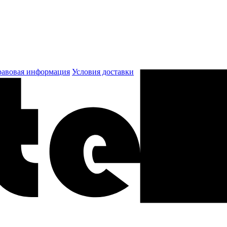
авовая информация
Условия доставки
к