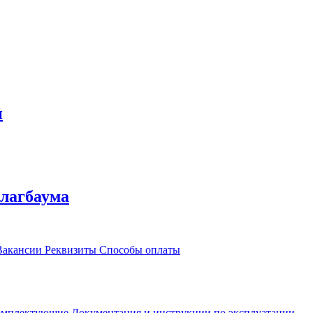
и
лагбаума
акансии
Реквизиты
Способы оплаты
омплектующие
Документация и инструкции по эксплуатации