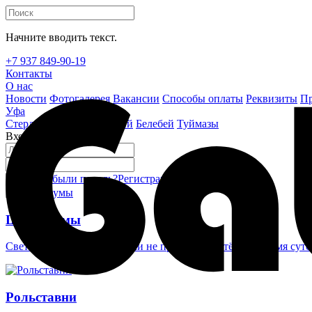
Начните вводить текст.
+7 937 849-90-19
Контакты
О нас
Новости
Фотогалерея
Вакансии
Способы оплаты
Реквизиты
Пр
Уфа
Стерлитамак
Октябрьский
Белебей
Туймазы
Вход на сайт
Забыли пароль?
Регистрация
Войти
Шлагбаумы
Светоотражающие наклейки не проглядеть в тёмное время суто
Рольставни