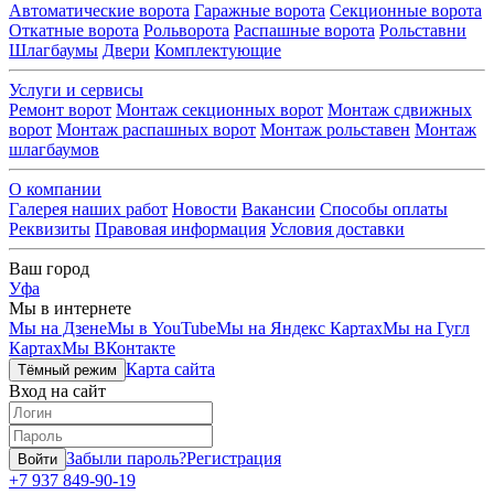
Автоматические ворота
Гаражные ворота
Секционные ворота
Откатные ворота
Рольворота
Распашные ворота
Рольставни
Шлагбаумы
Двери
Комплектующие
Услуги и сервисы
Ремонт ворот
Монтаж секционных ворот
Монтаж сдвижных
ворот
Монтаж распашных ворот
Монтаж рольставен
Монтаж
шлагбаумов
О компании
Галерея наших работ
Новости
Вакансии
Способы оплаты
Реквизиты
Правовая информация
Условия доставки
Ваш город
Уфа
Мы в интернете
Мы на Дзене
Мы в YouTube
Мы на Яндекс Картах
Мы на Гугл
Картах
Мы ВКонтакте
Карта сайта
Тёмный режим
Вход на сайт
Забыли пароль?
Регистрация
Войти
+7 937 849-90-19