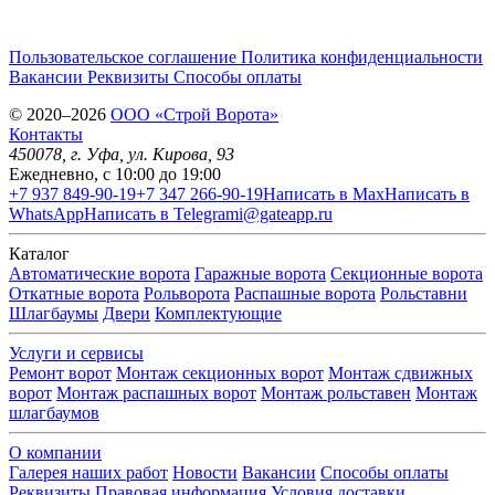
Пользовательское соглашение
Политика конфиденциальности
Вакансии
Реквизиты
Способы оплаты
© 2020–2026
OOO «Строй Ворота»
Контакты
450078
, г.
Уфа
,
ул. Кирова, 93
Ежедневно, с 10:00 до 19:00
+7 937 849-90-19
+7 347 266-90-19
Написать в Max
Написать в
WhatsApp
Написать в Telegram
i@gateapp.ru
Каталог
Автоматические ворота
Гаражные ворота
Секционные ворота
Откатные ворота
Рольворота
Распашные ворота
Рольставни
Шлагбаумы
Двери
Комплектующие
Услуги и сервисы
Ремонт ворот
Монтаж секционных ворот
Монтаж сдвижных
ворот
Монтаж распашных ворот
Монтаж рольставен
Монтаж
шлагбаумов
О компании
Галерея наших работ
Новости
Вакансии
Способы оплаты
Реквизиты
Правовая информация
Условия доставки