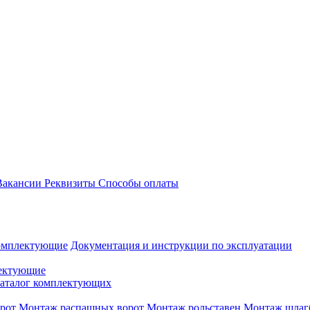
акансии
Реквизиты
Способы оплаты
омплектующие
Документация и инструкции по эксплуатации
ектующие
аталог комплектующих
рот
Монтаж распашных ворот
Монтаж рольставен
Монтаж шлаг