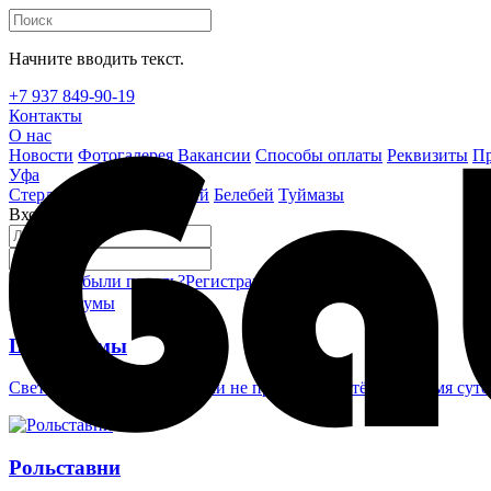
Начните вводить текст.
+7 937 849-90-19
Контакты
О нас
Новости
Фотогалерея
Вакансии
Способы оплаты
Реквизиты
Пр
Уфа
Стерлитамак
Октябрьский
Белебей
Туймазы
Вход на сайт
Забыли пароль?
Регистрация
Войти
Шлагбаумы
Светоотражающие наклейки не проглядеть в тёмное время суто
Рольставни