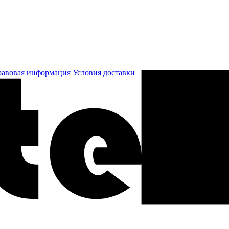
авовая информация
Условия доставки
к