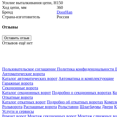
Усилие выталкивания цепи, Н
150
Ход цепи, мм
360
Бренд
DoorHan
Страна-изготовитель
Россия
Отзывы
Оставить отзыв
Отзывов ещё нет
Пользовательское соглашение
Политика конфиденциальности
В
Автоматические ворота
Каталог автоматических ворот
Автоматика и комплектующие
Гаражные ворота
Секционные ворота
Каталог секционных ворот
Подробно о секционных воротах
К
Откатные ворота
Каталог откатных ворот
Подробно об откатных воротах
Компл
Рольворота
Распашные ворота
Рольставни
Шлагбаумы
Двери
К
Услуги и сервисы
Ремонт ворот
Монтаж секционных ворот
Монтаж сдвижных во