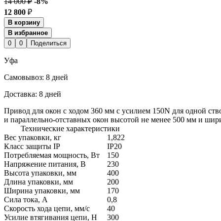
14 000 ₽
-8%
12 800
₽
В корзину
В избранное
0
0
Поделиться
Уфа
Cамовывоз:
8 дней
Доставка:
8 дней
Привод для окон с ходом 360 мм с усилием 150N для одной с
и параллельно-отставных окон высотой не менее 500 мм и шири
Технические характеристики
Вес упаковки, кг
1,822
Класс защиты IP
IP20
Потребляемая мощность, Вт
150
Напряжение питания, В
230
Высота упаковки, мм
400
Длина упаковки, мм
200
Ширина упаковки, мм
170
Сила тока, А
0,8
Скорость хода цепи, мм/с
40
Усилие втягивания цепи, Н
300