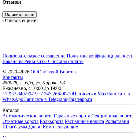
Отзывы
Оставить отзыв
Отзывов ещё нет
Пользовательское соглашение
Политика конфиденциальности
Вакансии
Реквизиты
Способы оплаты
© 2020–2026
OOO «Строй Ворота»
Контакты
450078
, г.
Уфа
,
ул. Кирова, 93
Ежедневно, с 10:00 до 19:00
+7 937 849-90-19
+7 347 266-90-19
Написать в Max
Написать в
WhatsApp
Написать в Telegram
i@gateapp.ru
Каталог
Автоматические ворота
Гаражные ворота
Секционные ворота
Откатные ворота
Рольворота
Распашные ворота
Рольставни
Шлагбаумы
Двери
Комплектующие