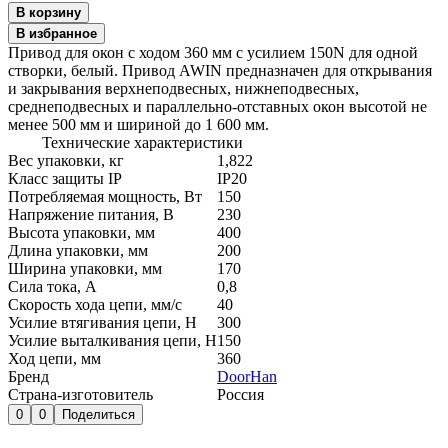
В корзину
В избранное
Привод для окон с ходом 360 мм с усилием 150N для одной
створки, белый. Привод AWIN предназначен для открывания
и закрывания верхнеподвесных, нижнеподвесных,
среднеподвесных и параллельно-отставных окон высотой не
менее 500 мм и шириной до 1 600 мм.
Технические характеристики
Вес упаковки, кг
1,822
Класс защиты IP
IP20
Потребляемая мощность, Вт
150
Напряжение питания, В
230
Высота упаковки, мм
400
Длина упаковки, мм
200
Ширина упаковки, мм
170
Сила тока, А
0,8
Скорость хода цепи, мм/с
40
Усилие втягивания цепи, Н
300
Усилие выталкивания цепи, Н
150
Ход цепи, мм
360
Бренд
DoorHan
Страна-изготовитель
Россия
0
0
Поделиться