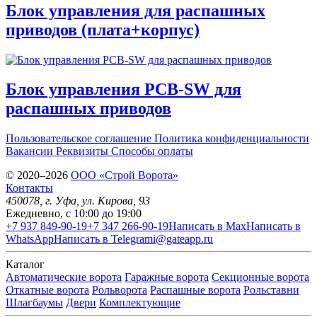
Блок управления для распашных
приводов (плата+корпус)
Блок управления PCB-SW для
распашных приводов
Пользовательское соглашение
Политика конфиденциальности
Вакансии
Реквизиты
Способы оплаты
© 2020–2026
OOO «Строй Ворота»
Контакты
450078
, г.
Уфа
,
ул. Кирова, 93
Ежедневно, с 10:00 до 19:00
+7 937 849-90-19
+7 347 266-90-19
Написать в Max
Написать в
WhatsApp
Написать в Telegram
i@gateapp.ru
Каталог
Автоматические ворота
Гаражные ворота
Секционные ворота
Откатные ворота
Рольворота
Распашные ворота
Рольставни
Шлагбаумы
Двери
Комплектующие