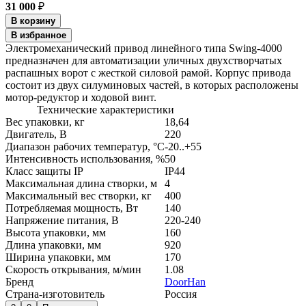
31 000
₽
В корзину
В избранное
Электромеханический привод линейного типа Swing-4000
предназначен для автоматизации уличных двухстворчатых
распашных ворот с жесткой силовой рамой. Корпус привода
состоит из двух силуминовых частей, в которых расположены
мотор-редуктор и ходовой винт.
Технические характеристики
Вес упаковки, кг
18,64
Двигатель, В
220
Диапазон рабочих температур, °С
-20..+55
Интенсивность использования, %
50
Класс защиты IP
IP44
Максимальная длина створки, м
4
Максимальный вес створки, кг
400
Потребляемая мощность, Вт
140
Напряжение питания, В
220-240
Высота упаковки, мм
160
Длина упаковки, мм
920
Ширина упаковки, мм
170
Скорость открывания, м/мин
1.08
Бренд
DoorHan
Страна-изготовитель
Россия