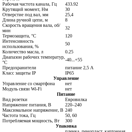
Рабочая частота канала, Гц
433.92
Крутящий момент, Нм
30
Отверстие под вал, мм
25,4
Длина ручной цепи, м
8
Скорость вращения вала, об/
32
мин
Термозащита, °С
120
Интенсивность
50
использования, %
Количество масла, л
0.25
Диапазон рабочих температур,
-40...+55
°С
Предохранители
питание 2,5 А
Класс защиты IP
IP65
Управление
Управление со смартфона
нет
Модуль связи Wi-Fi
нет
Питание
Вид розетки
Евровилка
Напряжение питания, В
220–240
Максимальное напряжение, В
240
Частота тока, Гц
50, 60
Потребляемая мощность, Вт
300
Упаковка
пленка, пенопласт, картонная