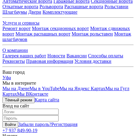
Автоматические ворота
Гаражные ворота
Секционные ворота
Откатные ворота
Рольворота
Распашные ворота
Рольставни
Шлагбаумы
Двери
Комплектующие
Услуги и сервисы
Ремонт ворот
Монтаж секционных ворот
Монтаж сдвижных
ворот
Монтаж распашных ворот
Монтаж рольставен
Монтаж
шлагбаумов
О компании
Галерея наших работ
Новости
Вакансии
Способы оплаты
Реквизиты
Правовая информация
Условия доставки
Ваш город
Уфа
Мы в интернете
Мы на Дзене
Мы в YouTube
Мы на Яндекс Картах
Мы на Гугл
Картах
Мы ВКонтакте
Карта сайта
Тёмный режим
Вход на сайт
Забыли пароль?
Регистрация
Войти
+7 937 849-90-19
Наверх