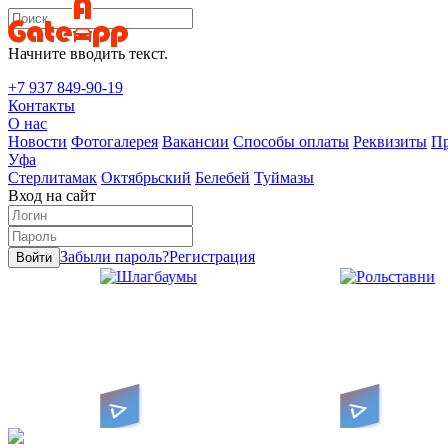
Начните вводить текст.
+7 937 849-90-19
Контакты
О нас
Новости
Фотогалерея
Вакансии
Способы оплаты
Реквизиты
Пр
Уфа
Стерлитамак
Октябрьский
Белебей
Туймазы
Вход на сайт
Забыли пароль?
Регистрация
Войти
Алюминиевые ламели -
Компактные
е
лядеть в
ворота зака
поднимаются в короб,
сворачиваясь в рулон
ток
потолок
Шлагбаумы
Рольставни