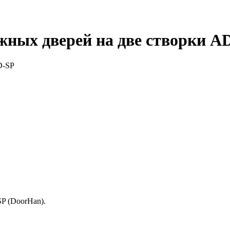
жных дверей на две створки A
P (DoorHan).