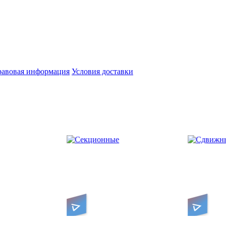
авовая информация
Условия доставки
 гаражные
Компактные уличные
Недоро
тываются под
подним
ворота передвигаются
сворач
вдоль забора
Секционные
Сдвижные