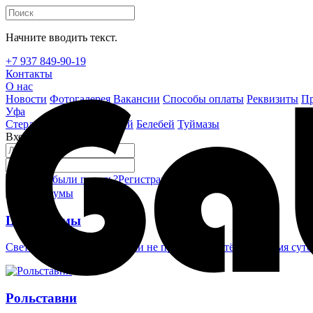
Начните вводить текст.
+7 937 849-90-19
Контакты
О нас
Новости
Фотогалерея
Вакансии
Способы оплаты
Реквизиты
Пр
Уфа
Стерлитамак
Октябрьский
Белебей
Туймазы
Вход на сайт
Забыли пароль?
Регистрация
Войти
Шлагбаумы
Светоотражающие наклейки не проглядеть в тёмное время суто
Рольставни