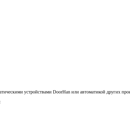
атическими устройствами DoorHan или автоматикой других про
: