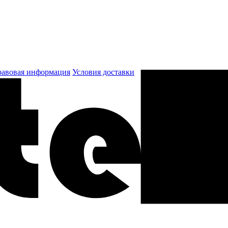
авовая информация
Условия доставки
к