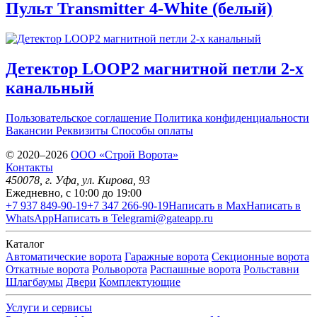
Пульт Transmitter 4-White (белый)
Детектор LOOP2 магнитной петли 2-x
канальный
Пользовательское соглашение
Политика конфиденциальности
Вакансии
Реквизиты
Способы оплаты
© 2020–2026
OOO «Строй Ворота»
Контакты
450078
, г.
Уфа
,
ул. Кирова, 93
Ежедневно, с 10:00 до 19:00
+7 937 849-90-19
+7 347 266-90-19
Написать в Max
Написать в
WhatsApp
Написать в Telegram
i@gateapp.ru
Каталог
Автоматические ворота
Гаражные ворота
Секционные ворота
Откатные ворота
Рольворота
Распашные ворота
Рольставни
Шлагбаумы
Двери
Комплектующие
Услуги и сервисы