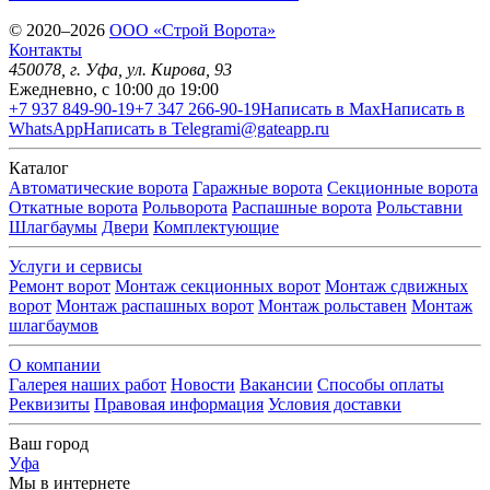
© 2020–2026
OOO «Строй Ворота»
Контакты
450078
, г.
Уфа
,
ул. Кирова, 93
Ежедневно, с 10:00 до 19:00
+7 937 849-90-19
+7 347 266-90-19
Написать в Max
Написать в
WhatsApp
Написать в Telegram
i@gateapp.ru
Каталог
Автоматические ворота
Гаражные ворота
Секционные ворота
Откатные ворота
Рольворота
Распашные ворота
Рольставни
Шлагбаумы
Двери
Комплектующие
Услуги и сервисы
Ремонт ворот
Монтаж секционных ворот
Монтаж сдвижных
ворот
Монтаж распашных ворот
Монтаж рольставен
Монтаж
шлагбаумов
О компании
Галерея наших работ
Новости
Вакансии
Способы оплаты
Реквизиты
Правовая информация
Условия доставки
Ваш город
Уфа
Мы в интернете