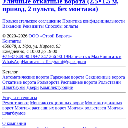
Уличные откатные ворота (2.5×1.5 м,
привод, 2 пульта, без монтажа)
Пользовательское соглашение
Политика конфиденциальности
Вакансии
Реквизиты
Способы оплаты
© 2020–2026
OOO «Строй Ворота»
Контакты
450078
, г.
Уфа
,
ул. Кирова, 93
Ежедневно, с 10:00 до 19:00
+7 937 849-90-19
+7 347 266-90-19
Написать в Max
Написать в
WhatsApp
Написать в Telegram
i@gateapp.ru
Каталог
Автоматические ворота
Гаражные ворота
Секционные ворота
Откатные ворота
Рольворота
Распашные ворота
Рольставни
Шлагбаумы
Двери
Комплектующие
Услуги и сервисы
Ремонт ворот
Монтаж секционных ворот
Монтаж сдвижных
ворот
Монтаж распашных ворот
Монтаж рольставен
Монтаж
шлагбаумов
О компании