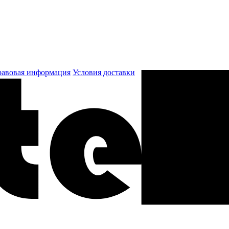
авовая информация
Условия доставки
к