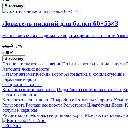
В корзину
Ловитель нижний для балки 60×55×3
Устанавливается на сдвижные ворота при использовании балки
540 ₽
-7%
500
₽
В корзину
Пользовательское соглашение
Политика конфиденциальности
В
Автоматические ворота
Каталог автоматических ворот
Автоматика и комплектующие
Гаражные ворота
Секционные ворота
Каталог секционных ворот
Подробно о секционных воротах
К
Откатные ворота
Каталог откатных ворот
Подробно об откатных воротах
Компл
Рольворота
Распашные ворота
Рольставни
Шлагбаумы
Двери
К
Услуги и сервисы
Ремонт ворот
Монтаж секционных ворот
Монтаж сдвижных во
Гейт Апп