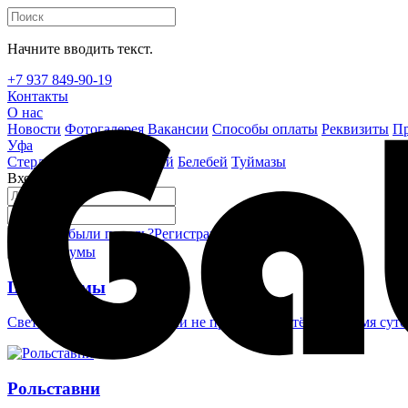
Начните вводить текст.
+7 937 849-90-19
Контакты
О нас
Новости
Фотогалерея
Вакансии
Способы оплаты
Реквизиты
Пр
Уфа
Стерлитамак
Октябрьский
Белебей
Туймазы
Вход на сайт
Забыли пароль?
Регистрация
Войти
Шлагбаумы
Светоотражающие наклейки не проглядеть в тёмное время суто
Рольставни