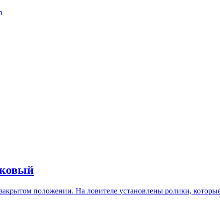
n
иковый
 закрытом положении. На ловителе установлены ролики, которы