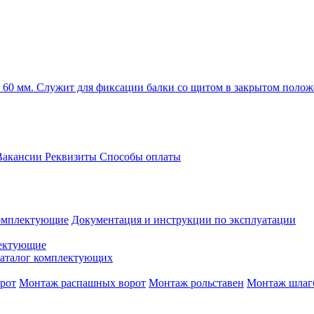
 60 мм. Служит для фиксации балки со щитом в закрытом полож
акансии
Реквизиты
Способы оплаты
омплектующие
Документация и инструкции по эксплуатации
ектующие
аталог комплектующих
рот
Монтаж распашных ворот
Монтаж рольставен
Монтаж шлаг