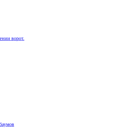
ении ворот.
баумов