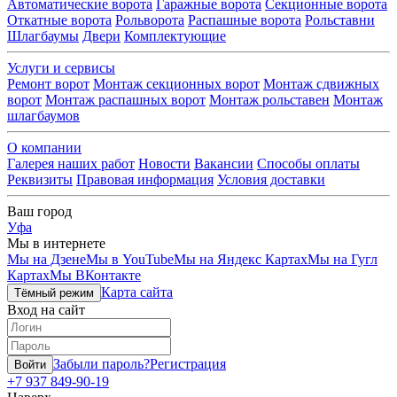
Автоматические ворота
Гаражные ворота
Секционные ворота
Откатные ворота
Рольворота
Распашные ворота
Рольставни
Шлагбаумы
Двери
Комплектующие
Услуги и сервисы
Ремонт ворот
Монтаж секционных ворот
Монтаж сдвижных
ворот
Монтаж распашных ворот
Монтаж рольставен
Монтаж
шлагбаумов
О компании
Галерея наших работ
Новости
Вакансии
Способы оплаты
Реквизиты
Правовая информация
Условия доставки
Ваш город
Уфа
Мы в интернете
Мы на Дзене
Мы в YouTube
Мы на Яндекс Картах
Мы на Гугл
Картах
Мы ВКонтакте
Карта сайта
Тёмный режим
Вход на сайт
Забыли пароль?
Регистрация
Войти
+7 937 849-90-19