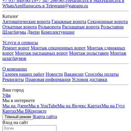
+7 937 849-90-19
+7 347 266-90-19
Написать в Max
Написать в
WhatsApp
Написать в Telegram
i@gateapp.ru
Каталог
Автоматические ворота
Гаражные ворота
Секционные ворота
Откатные ворота
Рольворота
Распашные ворота
Рольставни
Шлагбаумы
Двери
Комплектующие
Услуги и сервисы
Ремонт ворот
Монтаж секционных ворот
Монтаж сдвижных
ворот
Монтаж распашных ворот
Монтаж рольставен
Монтаж
шлагбаумов
О компании
Галерея наших работ
Новости
Вакансии
Способы оплаты
Реквизиты
Правовая информация
Условия доставки
Ваш город
Уфа
Мы в интернете
Мы на Дзене
Мы в YouTube
Мы на Яндекс Картах
Мы на Гугл
Картах
Мы ВКонтакте
Карта сайта
Тёмный режим
Вход на сайт